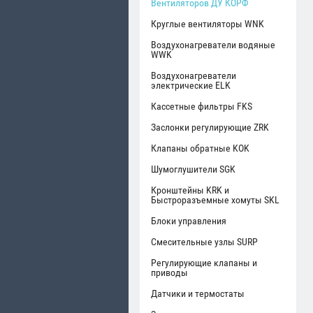
Вентиляторов ДУ КОРФ
Круглые вентиляторы WNK
Воздухонагреватели водяные
WWK
Воздухонагреватели
электрические ELK
Кассетные фильтры FKS
Заслонки регулирующие ZRK
Клапаны обратные KOK
Шумоглушители SGK
Кронштейны KRK и
Быстроразъемные хомуты SKL
Блоки управления
Смесительные узлы SURP
Регулирующие клапаны и
приводы
Датчики и термостаты