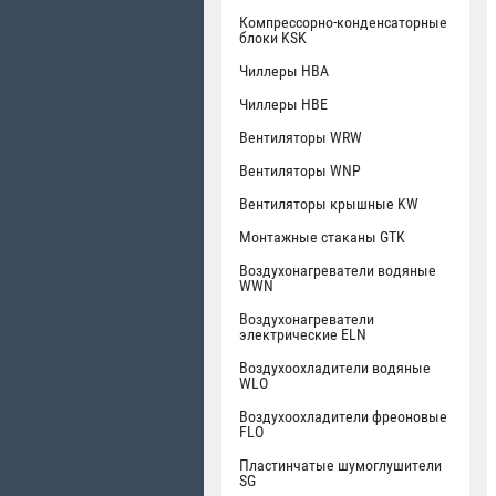
Компрессорно-конденсаторные
блоки KSK
Чиллеры HBA
Чиллеры HBE
Вентиляторы WRW
Вентиляторы WNP
Вентиляторы крышные KW
Монтажные стаканы GTK
Воздухонагреватели водяные
WWN
Воздухонагреватели
электрические ELN
Воздухоохладители водяные
WLO
Воздухоохладители фреоновые
FLO
Пластинчатые шумоглушители
SG