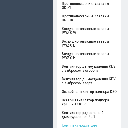
Противопожарные клапаны
OKL-1
Противопожарные клапаны
OKL-1K
Воздушно тепловые завесы
PWZ-C W
Воздушно тепловые завесы
PWZ-C E
Воздушно тепловые завесы
PWZ-C H
Вентилятор дымоудаления KDS
с выбросом в сторону
Вентилятор дымоудаления KDV
с выбросом вверх
Осевой вентилятор подпора KSO
Осевой вентилятор подпора
крышный KSP
Вентилятор радиальный
дымоудаления KLR
Комплектующие для